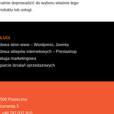
inalnie doprowadzić do wyboru właśnie tego
roduktu lub usługi.
ŁUGI
dowa stron www – Wordpress, Joomla
dowa sklepów internetowych – Prestashop
sługa marketingowa
parcie działań sprzedażowych
-500 Piaseczno
tramenta 3
l. +48 797 037 910