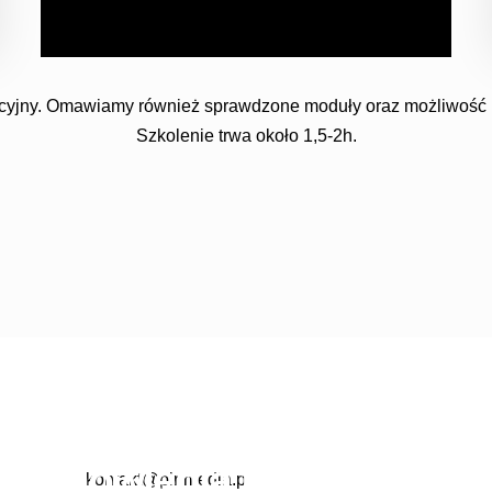
kontakt@pinmedia.pl
racyjny. Omawiamy również sprawdzone moduły oraz możliwość 
Szkolenie trwa około 1,5-2h.
TWORZENIE
MODUŁÓW
PRESTASHOP
lu umówienia terminu
kontakt@pinmedia.pl