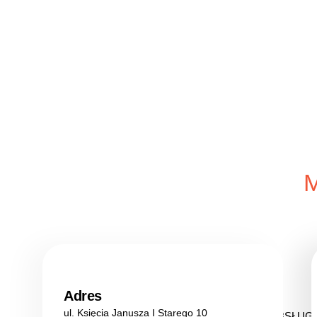
szkolenia
Adres
ul. Księcia Janusza I Starego 10
OBSŁUG