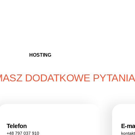
Kampanie sprzedażow
Kampanie sprzedażow
HOSTING
WORDPRESS
MASZ DODATKOWE PYTANIA
kontakt@pinmedia.pl
Telefon
E-ma
+48 797 037 910
kontak
A MARKETINGOWA