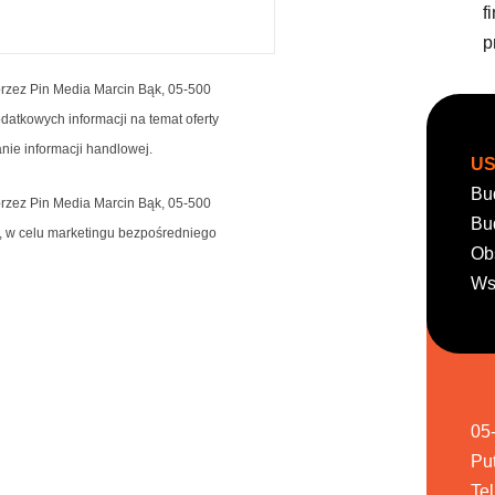
f
p
zez Pin Media Marcin Bąk, 05-500
atkowych informacji na temat oferty
nie informacji handlowej.
US
Bu
zez Pin Media Marcin Bąk, 05-500
Bu
), w celu marketingu bezpośredniego
Ob
Ws
05
Pu
Te