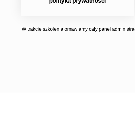
polityka prywatności
W trakcie szkolenia omawiamy cały panel administ
Prosimy o kontakt w ce