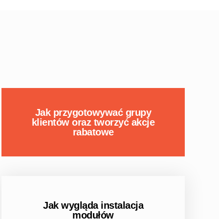
+48 797 037 910
Jak przygotowywać grupy
klientów oraz tworzyć akcje
rabatowe
DOSTĘP DO DEMO
PRESTASHOP
Jak wygląda instalacja
modułów