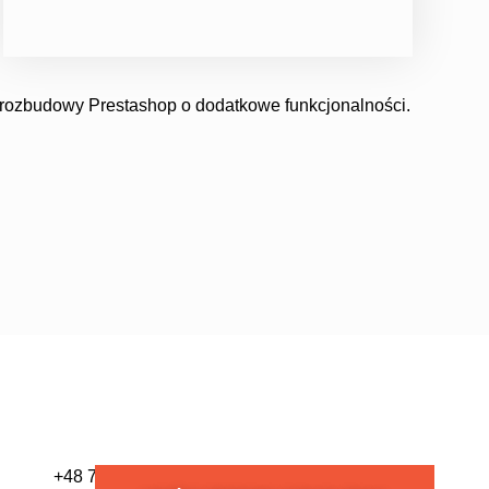
+48 797 037 910
rozbudowy Prestashop o dodatkowe funkcjonalności.
MIGRACJA
NA PRESTASHOP
+48 797 037 910