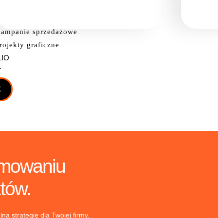
bsługa Social Media
ampanie sprzedażowe
rojekty graficzne
LIO
T
X
mowaniu
któw.
ną strategię dla Twojej firmy.