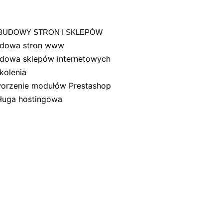
AQ
BUDOWY STRON I SKLEPÓW
dowa stron www
dowa sklepów internetowych
kolenia
orzenie modułów Prestashop
ługa hostingowa
olenia z obsługi Prest
BUDOWA STRON
WORDPRESS