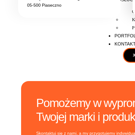
05-500 Piaseczno
O
K
P
PORTFO
KONTAK
Pomożemy w wypro
Twojej marki i produ
Skontaktuj się z nami, a my przygotujemy indywidual