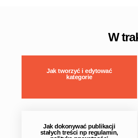
W tra
Jak tworzyć i edytować
kategorie
Jak dokonywać publikacji
stałych treści np regulamin,