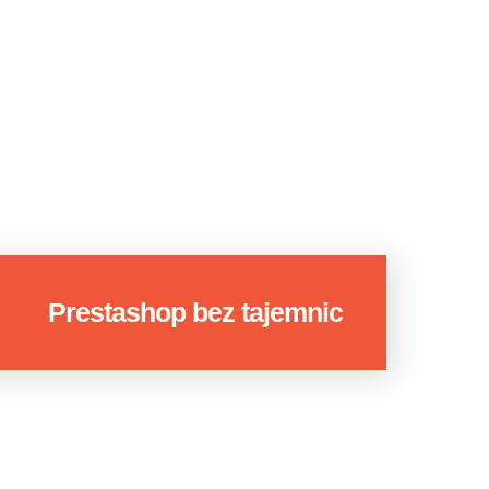
+48 797 037 910
Prestashop bez tajemnic
DOWA SKLEPÓW
ESS WOOCOMMERCE