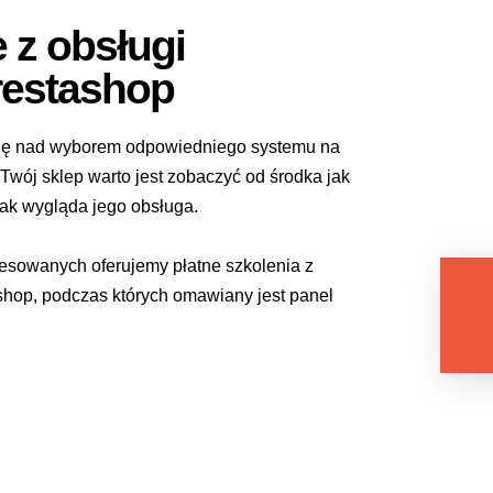
 z obsługi
restashop
się nad wyborem odpowiedniego systemu na
kontakt@pinmedia.pl
 Twój sklep warto jest zobaczyć od środka jak
 jak wygląda jego obsługa.
resowanych oferujemy płatne szkolenia z
shop, podczas których omawiany jest panel
BUDOWA SKLEPÓW
BU
PRESTASHOP
WORDPR