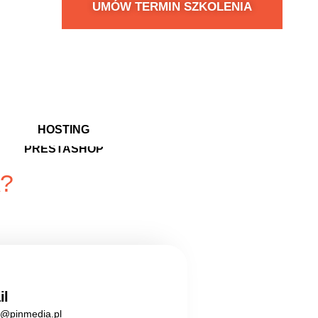
UMÓW TERMIN SZKOLENIA
e
e
HOSTING
PRESTASHOP
?
+48 797 037 910
il
t@pinmedia.pl