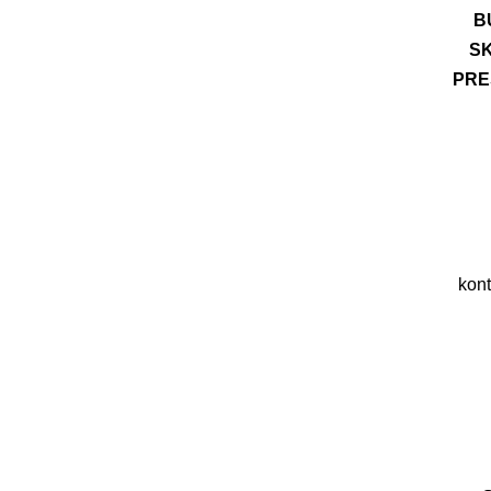
B
S
PRE
kon