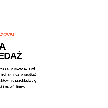
DAŻOWEJ
A
EDAŻ
iększania przewagi nad
ej jednak można spotkać
uktów nie przekłada się
 i rozwój firmy.