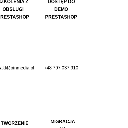
SZKOLENIA Z
DOSTĘP DO
OBSŁUGI
DEMO
PRESTASHOP
PRESTASHOP
takt@pinmedia.pl
+48 797 037 910
MIGRACJA
TWORZENIE