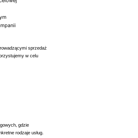
celowej
wym
ampanii
 prowadzącymi sprzedaż
orzystujemy w celu
ugowych, gdzie
kretne rodzaje usług.