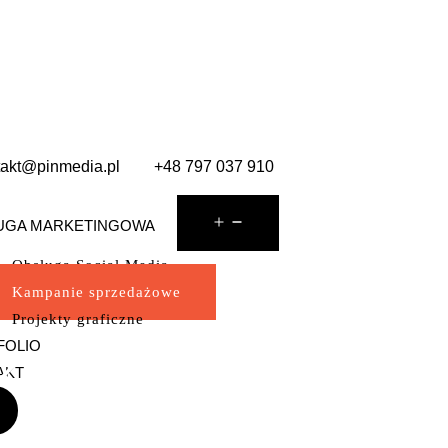
takt@pinmedia.pl
+48 797 037 910
UGA MARKETINGOWA
Obsługa Social Media
Kampanie sprzedażowe
Projekty graficzne
FOLIO
Kampanie sprzedażow
AKT