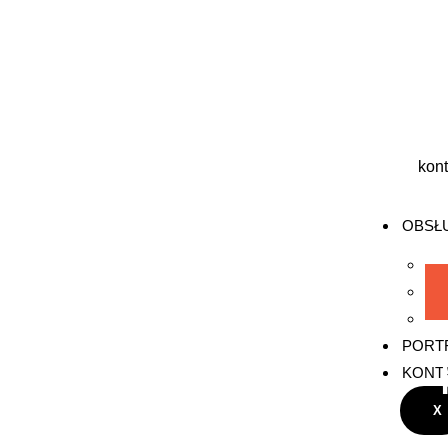
kon
OBSŁ
PORT
KONT
X