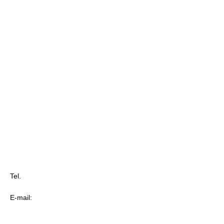
Tel.
+48 797 037 910
E-mail:
biuro@pinmedia.pl
Regulamin