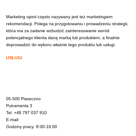
Marketing opinii często nazywany jest też marketingiem
rekomendacji. Polega na przygotowaniu i prowadzeniu strategii,
która ma za zadanie wzbudzić zainteresowanie wsród
potencjalnego klienta daną marką lub produktem, a finalnie
doprowadzić do wyboru właśnie tego produktu lub usługi.
USŁUGI
Budowa stron www – Wordpress, Joomla
Budowa sklepów internetowych – Prestashop
Obsługa marketingowa
Wsparcie działań sprzedażowych
05-500 Piaseczno
Putramenta 3
Tel. +48 797 037 910
E-mail:
biuro@pinmedia.pl
Godziny pracy: 8:00-16:00