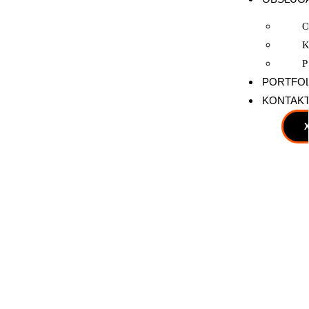
O
K
P
PORTFO
KONTAK