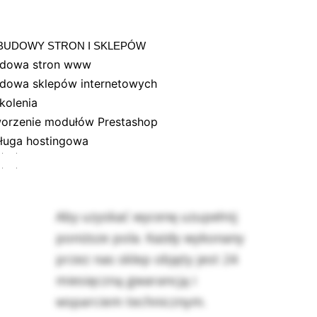
AQ
BUDOWY STRON I SKLEPÓW
dowa stron www
dowa sklepów internetowych
kolenia
orzenie modułów Prestashop
ługa hostingowa
Aby uzyskać wycenę uzupełnij
poniższe pola. Każdy wykonany
przez nas sklep objęty jest 24
kulator sklepy interne
BUDOWA STRON
miesięczną gwarancją i
WORDPRESS
wsparciem technicznym.