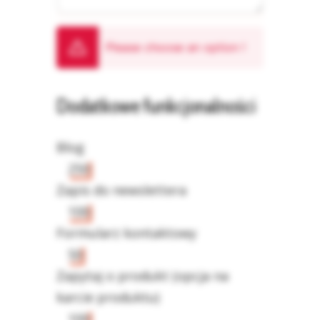
Please choose an option
!
Dodatkowe funkcjonalności
Blog
250
Zapis do newslettera
100
Formularz kontaktowy
50
Zapytaj o produkt (opcja na
karcie produktu)
100