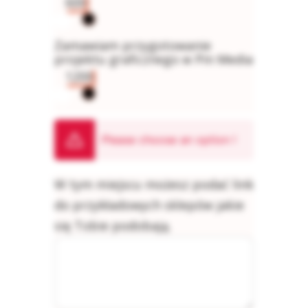
600
Zamawiam przygotowanie
projektu graficznego w Pin Media
1200
HOSTING
Please choose an option
!
WORDPRESS
W tym miejscu możesz podać link
do przykładowych sklepów jakie
się Tobie podobają.
kontakt@pinmedia.pl
A MARKETINGOWA