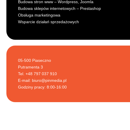
Budowa stron www – Wordpress, Joomla
Budowa sklepów internetowych – Prestashop
Obsługa marketingowa
Wsparcie działań sprzedażowych
05-500 Piaseczno
Putramenta 3
Tel. +48 797 037 910
E-mail:
biuro@pinmedia.pl
Godziny pracy: 8:00-16:00