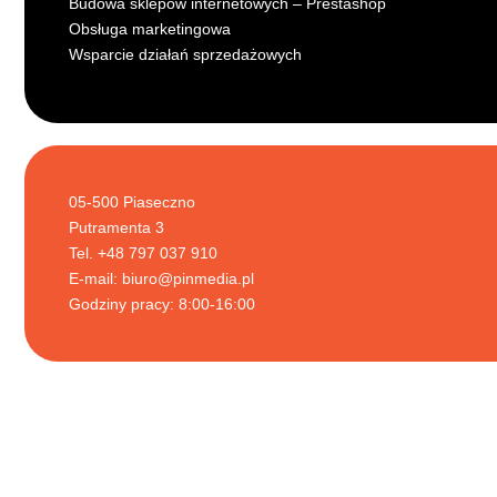
Budowa sklepów internetowych – Prestashop
Obsługa marketingowa
Wsparcie działań sprzedażowych
05-500 Piaseczno
Putramenta 3
Tel. +48 797 037 910
E-mail:
biuro@pinmedia.pl
Godziny pracy: 8:00-16:00